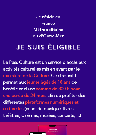
Je réside en
France
Métropolitaine
ou d'Outre-Mer
JE Suis éligible
Le Pass Culture est un service d'accès aux
activités culturelles mis en avant par le
ministère de la Culture
. Ce dispositif
permet aux
jeunes âgés de 18 ans
de
bénéficier d'une
somme de 300 € pour
une durée de 24 mois
afin de profiter des
différentes
plateformes numériques et
culturelles
(cours de musique, livres,
théâtres, cinémas, musées, concerts, ...)