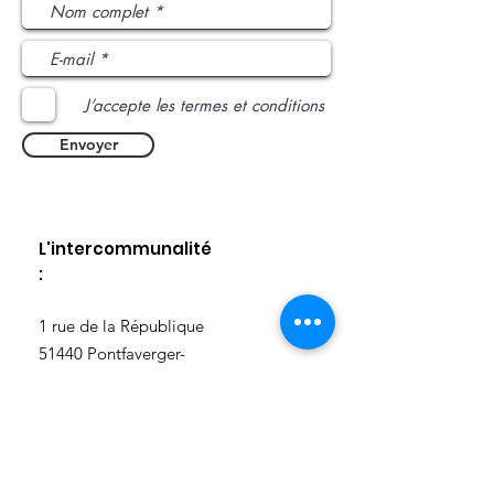
J’accepte les termes et conditions
Envoyer
L'intercommunalité
:
​1 rue de la République
51440 Pontfaverger-
Moronvilliers
03 26 40 53 95
accueil@reims-contact.fr
https://www.grandreims.fr/