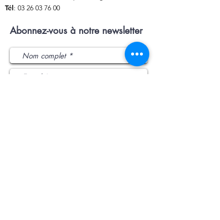
Tél
:
03 26 03 76 00
Abonnez-vous à notre newsletter
J’accepte les termes et conditions
Envoyer
L'intercommunalité
:
​1 rue de la République
51440 Pontfaverger-