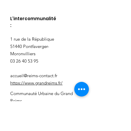
L'intercommunalité
:
​1 rue de la République
51440 Pontfaverger-
Moronvilliers
03 26 40 53 95
accueil@reims-contact.fr
https://www.grandreims.fr/
Communauté Urbaine du Grand
Reims
3 rue Eugène-Desteuque
51100 Reims
03 26 77 78 79