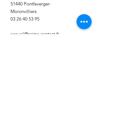
51440 Pontfaverger-
Moronvilliers
03 26 40 53 95
accueil@reims-contact.fr
https://www.grandreims.fr/
Communauté Urbaine du Grand
Reims
3 rue Eugène-Desteuque
51100 Reims
03 26 77 78 79
accueil@reims-contact.fr
https://www.grandreims.fr/