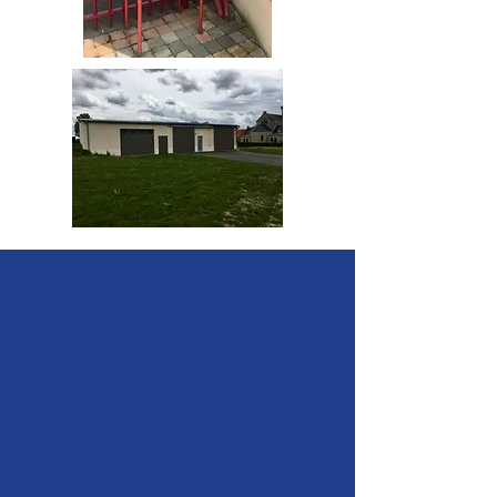
« Rendre compliquées les
choses simples est à la portée
de tout le monde. La
créativité, c'est de rendre
simple les choses
compliquées. »
Charles Mingus