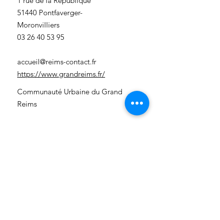
​1 rue de la République
51440 Pontfaverger-
Moronvilliers
03 26 40 53 95
accueil@reims-contact.fr
https://www.grandreims.fr/
Communauté Urbaine du Grand
Reims
3 rue Eugène-Desteuque
51100 Reims
03 26 77 78 79
accueil@reims-contact.fr
https://www.grandreims.fr/