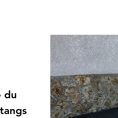
é du
Etangs