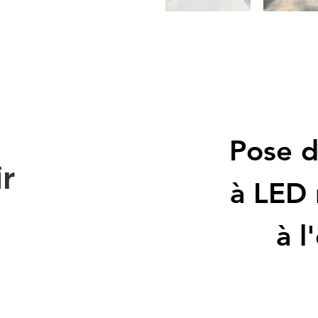
Pose d
ir
à LED 
à l