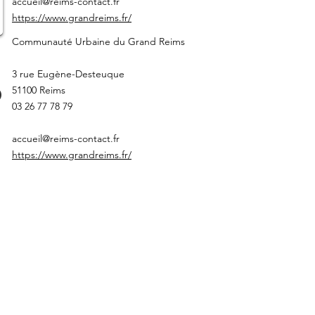
accueil@reims-contact.fr
https://www.grandreims.fr/
Communauté Urbaine du Grand Reims
3 rue Eugène-Desteuque
51100 Reims
03 26 77 78 79
accueil@reims-contact.fr
https://www.grandreims.fr/