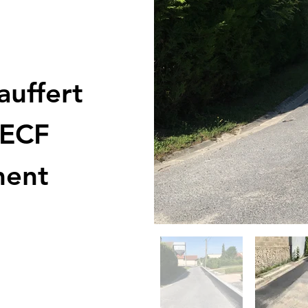
auffert
 ECF
ment