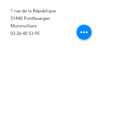
​1 rue de la République
51440 Pontfaverger-
Moronvilliers
03 26 40 53 95
accueil@reims-contact.fr
https://www.grandreims.fr/
Communauté Urbaine du Grand
Reims
3 rue Eugène-Desteuque
51100 Reims
03 26 77 78 79
accueil@reims-contact.fr
https://www.grandreims.fr/