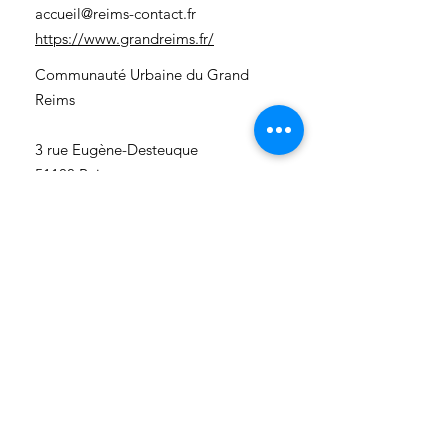
accueil@reims-contact.fr
https://www.grandreims.fr/
Communauté Urbaine du Grand
Reims
3 rue Eugène-Desteuque
51100 Reims
03 26 77 78 79
accueil@reims-contact.fr
https://www.grandreims.fr/