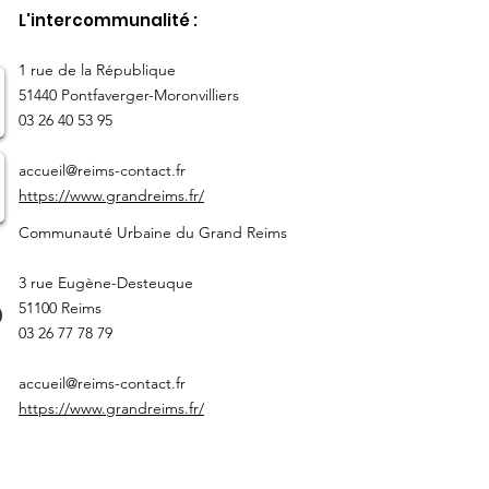
L'intercommunalité :
​1 rue de la République
51440 Pontfaverger-Moronvilliers
03 26 40 53 95
accueil@reims-contact.fr
https://www.grandreims.fr/
Communauté Urbaine du Grand Reims
3 rue Eugène-Desteuque
51100 Reims
03 26 77 78 79
accueil@reims-contact.fr
https://www.grandreims.fr/