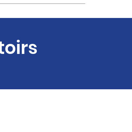
unauté Urbaine du Grand Reims
Contact
toirs