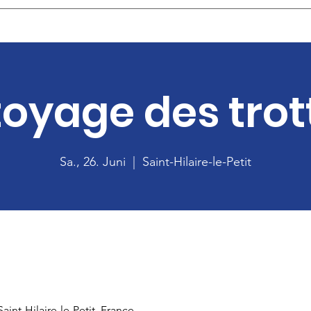
e
Vie quotidienne et loisirs
Scolaire Dontrien-Pontfaverger
Comm
oyage des trot
Sa., 26. Juni
  |  
Saint-Hilaire-le-Petit
Saint-Hilaire-le-Petit, France