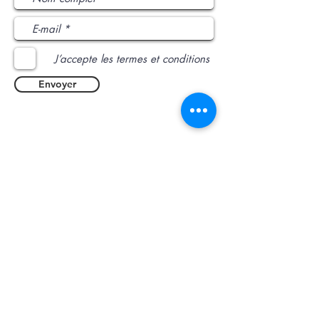
J’accepte les termes et conditions
Envoyer
L'intercommunalité
:
​1 rue de la République
51440 Pontfaverger-
Moronvilliers
03 26 40 53 95
accueil@reims-contact.fr
https://www.grandreims.fr/