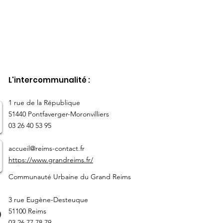
L'intercommunalité :
​1 rue de la République
51440 Pontfaverger-Moronvilliers
03 26 40 53 95
accueil@reims-contact.fr
https://www.grandreims.fr/
Communauté Urbaine du Grand Reims
3 rue Eugène-Desteuque
51100 Reims
03 26 77 78 79