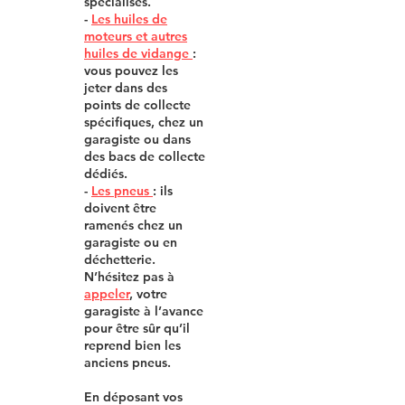
spécialisés.
-
Les huiles de
moteurs et autres
huiles de v
i
dange
:
vous pouvez les
jeter dans des
points de collecte
spécifiques, chez un
garagiste ou dans
des bacs de collecte
dédiés.
-
Les pneus
: ils
doivent être
ramenés chez un
garagiste ou en
déchetterie.
N’hésitez pas à
appeler
, votre
garagiste à l’avance
pour être sûr qu
’
il
reprend bien les
anciens pneus.
En déposant vos