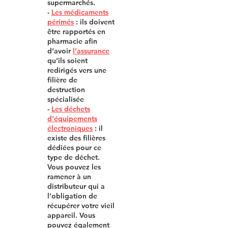
supermarchés.
-
Les médicaments
périmés
: ils doivent
être rapportés en
pharmacie afin
d’avoir
l’
assurance
qu’ils soient
redirigés vers une
filière de
destruction
spécialisée
-
Les déchets
d
’
équipements
électroniques
: il
existe des filières
dédiées pour ce
type de déchet.
Vous pouvez les
ramener à un
distributeur qui a
l’obligation de
récupérer votre vieil
appareil. Vous
pouvez également