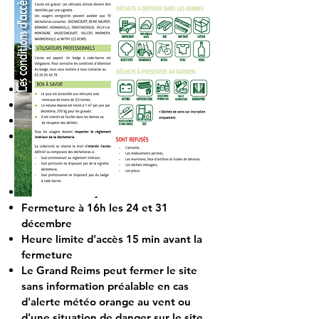
Lieu-Dit La Forêt
51600
Vaudesincourt
Lundi fermé
Mardi de 14h à 18h
Mercredi, jeudi, vendredi fermé
Samedi de 9h à 12h
Fermeture les jours fériés
Fermeture à 16h les 24 et 31
décembre
Heure limite d'accès 15 min avant la
fermeture
Le Grand Reims peut fermer le site
sans information préalable en cas
d'alerte météo orange au vent ou
d'une situation de danger sur le site