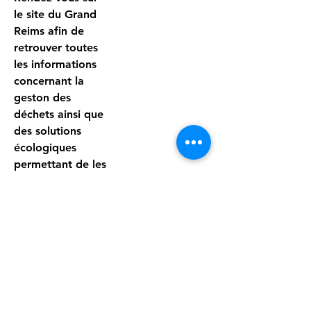
le site du Grand
Reims afin de
retrouver toutes
les informations
concernant la
geston des
déchets ainsi que
des solutions
écologiques
permettant de les
réduire
(compostage) :
https://www.gran
dreims.fr/les-
services/gestion-
des-dechets-
7947.html?