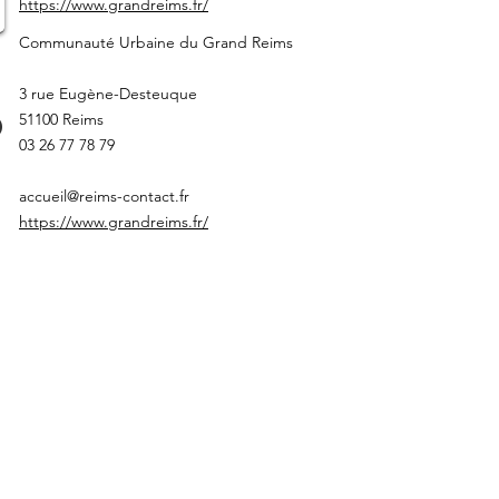
https://www.grandreims.fr/
Communauté Urbaine du Grand Reims
3 rue Eugène-Desteuque
51100 Reims
03 26 77 78 79
accueil@reims-contact.fr
https://www.grandreims.fr/