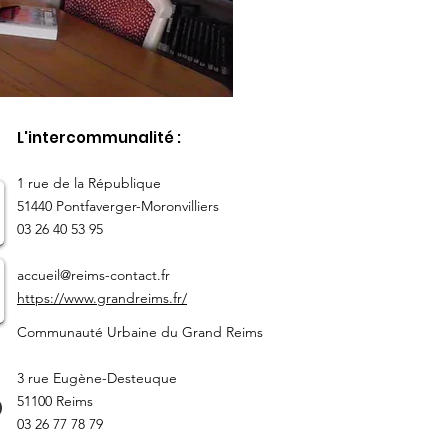
L'intercommunalité :
​1 rue de la République
51440 Pontfaverger-Moronvilliers
03 26 40 53 95
accueil@reims-contact.fr
https://www.grandreims.fr/
Communauté Urbaine du Grand Reims
3 rue Eugène-Desteuque
51100 Reims
03 26 77 78 79