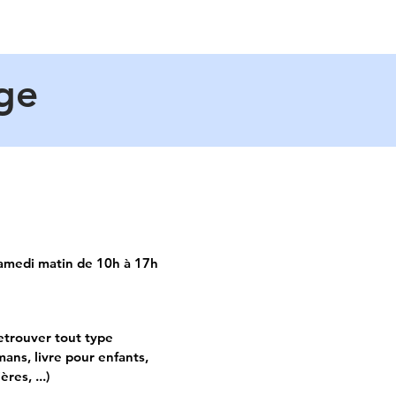
age
amedi matin de 10h à 17h
etrouver tout type
ans, livre pour enfants,
res, ...)