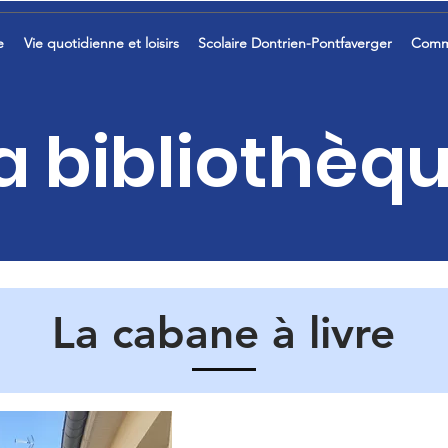
e
Vie quotidienne et loisirs
Scolaire Dontrien-Pontfaverger
Comm
a bibliothèq
La cabane à livre