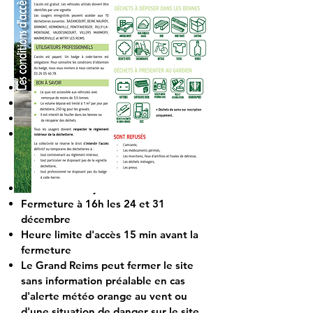
Lieu-Dit La Forêt
51600
Vaudesincourt
Lundi fermé
Mardi de 14h à 18h
Mercredi, jeudi, vendredi fermé
Samedi de 9h à 12h
Fermeture les jours fériés
Fermeture à 16h les 24 et 31
décembre
Heure limite d'accès 15 min avant la
fermeture
Le Grand Reims peut fermer le site
sans information préalable en cas
d'alerte météo orange au vent ou
d'une situation de danger sur le site