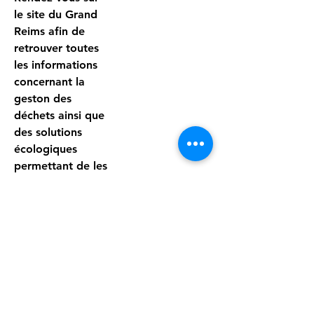
le site du Grand
Reims afin de
retrouver toutes
les informations
concernant la
geston des
déchets ainsi que
des solutions
écologiques
permettant de les
réduire
(compostage) :
https://www.gran
dreims.fr/les-
services/gestion-
des-dechets-
7947.html?