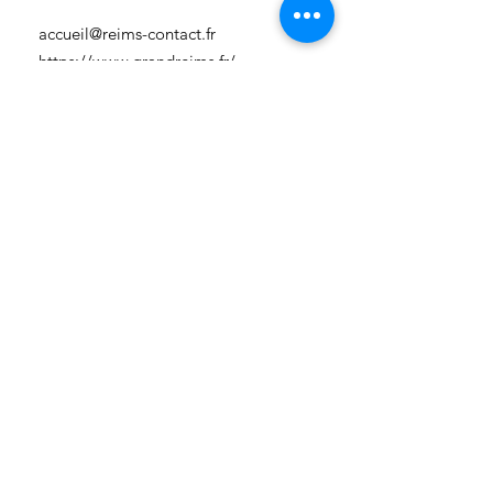
accueil@reims-contact.fr
https://www.grandreims.fr/
Communauté Urbaine du Grand
Reims
3 rue Eugène-Desteuque
51100 Reims
03 26 77 78 79
accueil@reims-contact.fr
https://www.grandreims.fr/