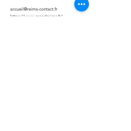
accueil@reims-contact.fr
https://www.grandreims.fr/
Communauté Urbaine du Grand
Reims
3 rue Eugène-Desteuque
51100 Reims
03 26 77 78 79
accueil@reims-contact.fr
https://www.grandreims.fr/