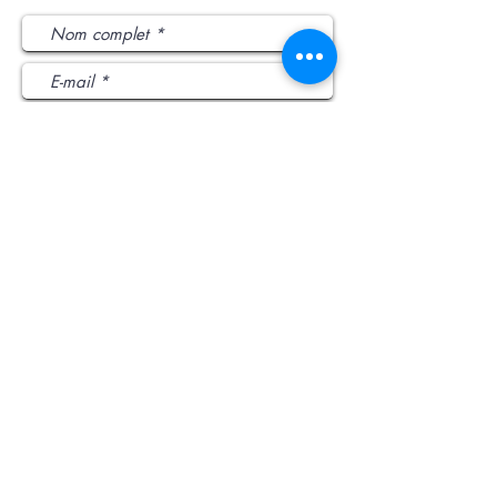
J’accepte les termes et conditions
Envoyer
L'intercommunalité
:
​1 rue de la République
51440 Pontfaverger-
Moronvilliers
03 26 40 53 95
accueil@reims-contact.fr