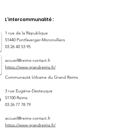
L'intercommunalité :
​1 rue de la République
51440 Pontfaverger-Moronvilliers
03 26 40 53 95
accueil@reims-contact.fr
https://www.grandreims.fr/
Communauté Urbaine du Grand Reims
3 rue Eugène-Desteuque
51100 Reims
03 26 77 78 79
accueil@reims-contact.fr
https://www.grandreims.fr/