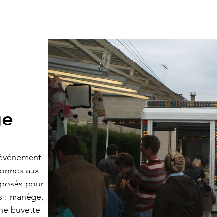
ge
n événement
rsonnes aux
roposés pour
s : manège,
Une buvette