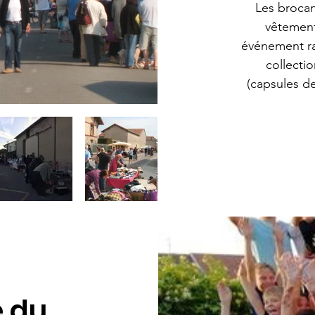
Les brocan
vêtement
événement ras
collecti
(capsules d
 du