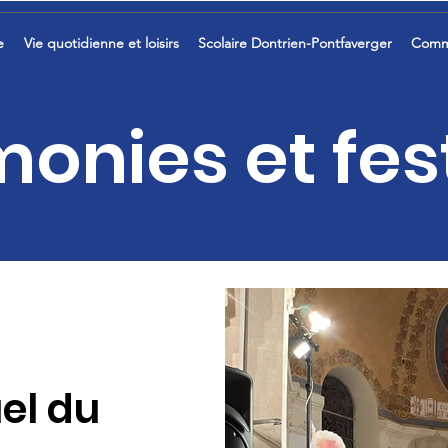
e
Vie quotidienne et loisirs
Scolaire Dontrien-Pontfaverger
Comm
onies et fest
el du