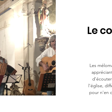
Le c
Les méloman
apprécian
d'écouter
l'église, d
pour n'en ch