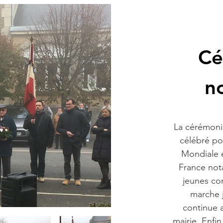
Cé
n
La cérémoni
célébré po
Mondiale e
France not
jeunes co
marche 
continue 
mairie. Enfin