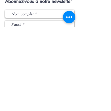
Abonnez-vous à notre newsletter
J’accepte les termes et conditions
Envoyer
L'intercommunalité
:
​1 rue de la République
51440 Pontfaverger-
Moronvilliers
03 26 40 53 95